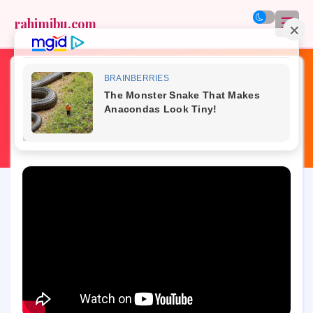
☰
rahimibu.com
Home
»
nutrisi ibu dan anak
»
tanyakan dokter
»
Waspada! Ibu Hamil Kurang Vitamin
Sering Tanpa Gejala, Ini yang Perlu
Diketahui