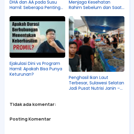
DHA dan AA pada Susu
Menjaga Kesehatan
Hamil: Seberapa Penting
Rahim Sebelum dan Saat
untuk Kecerdasan Janin?
Hamil
Ejakulasi Dini vs Program
Hamil: Apakah Bisa Punya
Keturunan?
Penghasil Ikan Laut
Terbesar, Sulawesi Selatan
Jadi Pusat Nutrisi Janin –
Rekomendasi RSIA Terbaik
di Makassar
Tidak ada komentar:
Posting Komentar