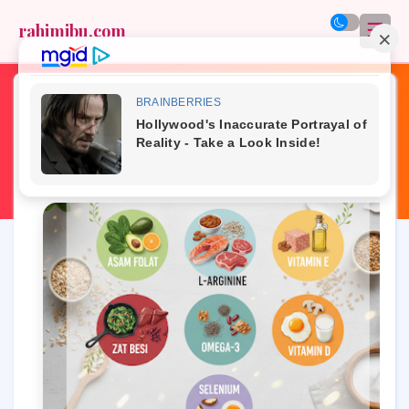
☰
rahimibu.com
Home
»
nutrisi ibu dan anak
»
7 Nutrisi Krusial untuk Memperkuat
Dinding Rahim bagi Pejuang Garis Dua