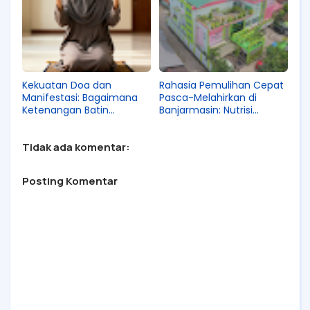
Kekuatan Doa dan
Rahasia Pemulihan Cepat
Manifestasi: Bagaimana
Pasca-Melahirkan di
Ketenangan Batin
Banjarmasin: Nutrisi
Membantu Rahim
Haruan dan Panduan
Menyambut Kehidupan
Lengkap RSKIA Annisa 2026
Tidak ada komentar:
Baru
Posting Komentar