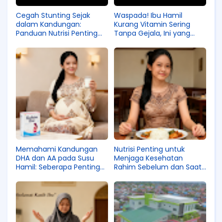
Cegah Stunting Sejak
Waspada! Ibu Hamil
dalam Kandungan:
Kurang Vitamin Sering
Panduan Nutrisi Penting
Tanpa Gejala, Ini yang
untuk Ibu Hamil
Perlu Diketahui
Memahami Kandungan
Nutrisi Penting untuk
DHA dan AA pada Susu
Menjaga Kesehatan
Hamil: Seberapa Penting
Rahim Sebelum dan Saat
untuk Kecerdasan Janin?
Hamil