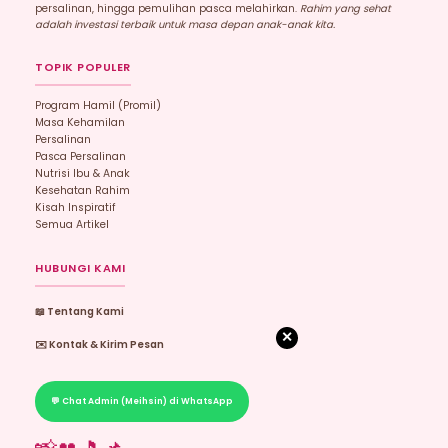
persalinan, hingga pemulihan pasca melahirkan.
Rahim yang sehat
adalah investasi terbaik untuk masa depan anak-anak kita.
TOPIK POPULER
Program Hamil (promil)
Masa Kehamilan
Persalinan
Pasca Persalinan
Nutrisi Ibu & Anak
Kesehatan Rahim
Kisah Inspiratif
Semua Artikel
HUBUNGI KAMI
📖 Tentang Kami
✕
✉️ Kontak & Kirim Pesan
💬 Chat Admin (Meihsin) di WhatsApp