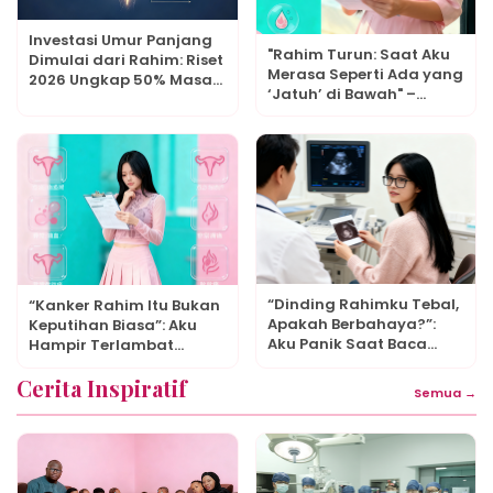
Investasi Umur Panjang
"Rahim Turun: Saat Aku
Dimulai dari Rahim: Riset
Merasa Seperti Ada yang
2026 Ungkap 50% Masa
‘Jatuh’ di Bawah" –
Depan Anak Ditentukan
Kisahku dan Senam
Sejak di Kandungan
yang Menyelamatkan
“Dinding Rahimku Tebal,
“Kanker Rahim Itu Bukan
Apakah Berbahaya?”:
Keputihan Biasa”: Aku
Aku Panik Saat Baca
Hampir Terlambat
Hasil USG, Ternyata Ini
Karena Mengabaikan 5
Penjelasan Dokter
Cerita Inspiratif
Ciri Ini
Semua →