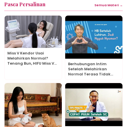
Pasca Persalinan
Semua Materi →
Miss V Kendor Usai
Melahirkan Normal?
Tenang Bun, HIFU Miss V
Berhubungan Intim
Bisa Jadi Solusi Aman
Setelah Melahirkan
Normal Terasa Tidak
Nyaman, Normal atau
Perlu Diperiksa?