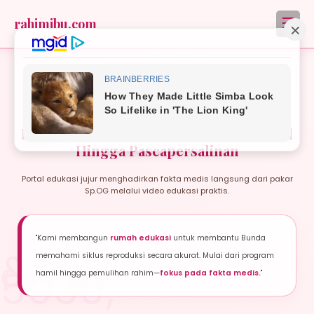
☰
rahimibu.com
EDUKASI MEDIS & KESEHATAN REPRODUKSI
Rahim Ibu: Perjalanan Sehat Dari Promil
Hingga Pascapersalinan
Portal edukasi jujur menghadirkan fakta medis langsung dari pakar
Sp.OG melalui video edukasi praktis.
"Kami membangun
rumah edukasi
untuk membantu Bunda
memahami siklus reproduksi secara akurat. Mulai dari program
hamil hingga pemulihan rahim—
fokus pada fakta medis.
"