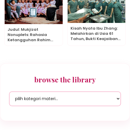
Kisah Nyata Ibu Zhang:
Judul: Mukjizat
Melahirkan di Usia 61
Nonuplets: Rahasia
Tahun, Bukti Keajaiban
Ketangguhan Rahim
Medis dan Keteguhan
Halima Cissé Melindungi
Hati
9 Nyawa Sekaligus
dalam Rekor Dunia
browse the library