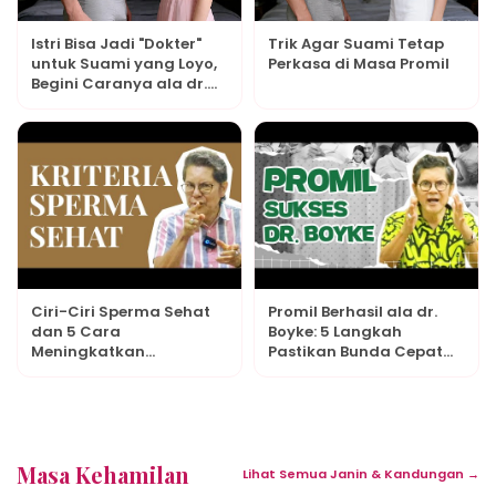
Istri Bisa Jadi "Dokter"
Trik Agar Suami Tetap
untuk Suami yang Loyo,
Perkasa di Masa Promil
Begini Caranya ala dr.
Boyke
Ciri-Ciri Sperma Sehat
Promil Berhasil ala dr.
dan 5 Cara
Boyke: 5 Langkah
Meningkatkan
Pastikan Bunda Cepat
Kesuburan Pria ala dr.
Hamil
Boyke
Masa Kehamilan
Lihat Semua Janin & Kandungan →