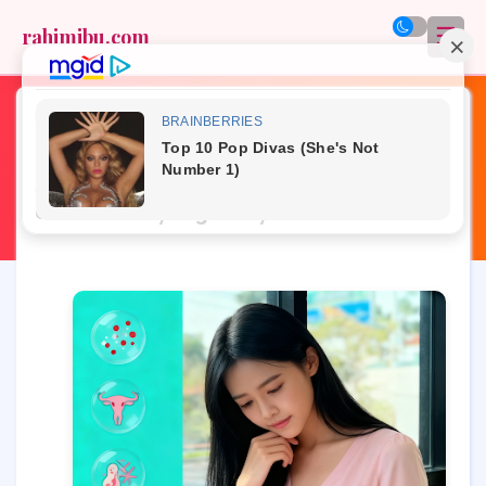
☰
rahimibu.com
Home
»
tentang rahim
»
"Rahim Turun: Saat Aku Merasa Seperti
Ada yang ‘Jatuh’ di Bawah" – Kisahku
dan Senam yang Menyelamatkan