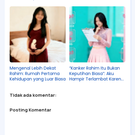
Ternyata Ini Penjelasan
Dokter
Mengenal Lebih Dekat
“Kanker Rahim Itu Bukan
Rahim: Rumah Pertama
Keputihan Biasa”: Aku
Kehidupan yang Luar Biasa
Hampir Terlambat Karena
Mengabaikan 5 Ciri Ini
Tidak ada komentar:
Posting Komentar