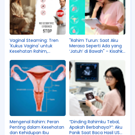
Vaginal Steaming: Tren
"Rahim Turun: Saat Aku
'Kukus Vagina' untuk
Merasa Seperti Ada yang
Kesehatan Rahim,
‘Jatuh’ di Bawah" – Kisahku
Amankah atau Justru
dan Senam yang
Berbahaya?
Menyelamatkan
Mengenal Rahim: Peran
“Dinding Rahimku Tebal,
Penting dalam Kesehatan
Apakah Berbahaya?”: Aku
dan Kehidupan Ibu
Panik Saat Baca Hasil USG,