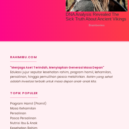
RAHIMIBU.COM
"Menjaga Aset Terindah, Menyiapkan Generasi Masa Depan"
Edukasi jujur seputar kesehatan rahim, program hamil, kehamilan,
persalinan, hingga pemulihan pasca melahirkan.
Rahim yang sehat
adalah investasi terbaik untuk masa depan anak-anak kita.
TOPIK POPULER
Program Hamil (promil)
Masa Kehamilan
Persalinan
Pasca Persalinan
Nutrisi Ibu & Anak
Kesehatan Rahim