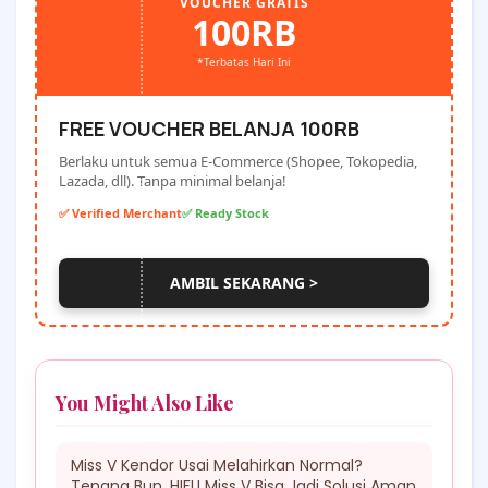
VOUCHER GRATIS
100RB
*Terbatas Hari Ini
FREE VOUCHER BELANJA 100RB
Berlaku untuk semua E-Commerce (Shopee, Tokopedia,
Lazada, dll). Tanpa minimal belanja!
✅ Verified Merchant
✅ Ready Stock
AMBIL SEKARANG >
You Might Also Like
Miss V Kendor Usai Melahirkan Normal?
Tenang Bun, HIFU Miss V Bisa Jadi Solusi Aman