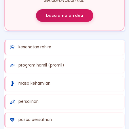
kehadiran buah hati"
baca amalan doa
🌸
kesehatan rahim
🌱
program hamil (promil)
🤰
masa kehamilan
👶
persalinan
💖
pasca persalinan